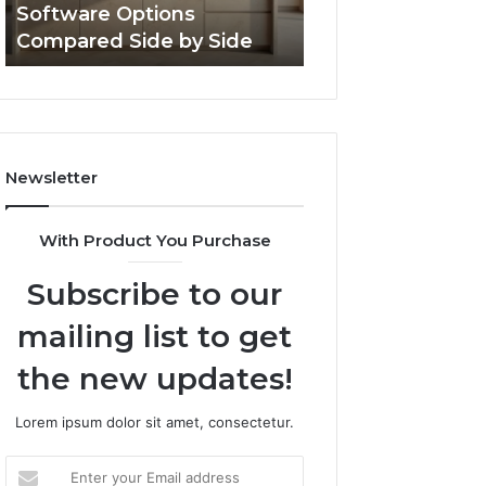
Software Options
Framework 6337
Side
Compared Side by Side
Online Use
Newsletter
With Product You Purchase
Subscribe to our
mailing list to get
the new updates!
Lorem ipsum dolor sit amet, consectetur.
Enter