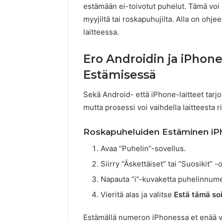
estämään ei-toivotut puhelut. Tämä voi o
myyjiltä tai roskapuhujilta. Alla on ohj
laitteessa.
Ero Androidin ja iPhon
Estämisessä
Sekä Android- että iPhone-laitteet tarj
mutta prosessi voi vaihdella laitteesta
Roskapuheluiden Estäminen iP
Avaa “Puhelin”-sovellus.
Siirry “Äskettäiset” tai “Suosikit” -
Napauta “i”-kuvaketta puhelinnumer
Vieritä alas ja valitse
Estä tämä soi
Estämällä numeron iPhonessa et enää v