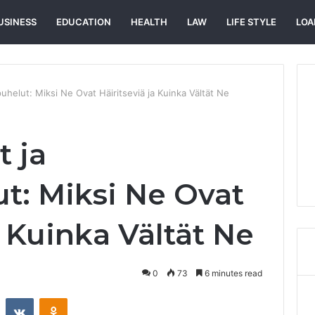
USINESS
EDUCATION
HEALTH
LAW
LIFE STYLE
LOA
helut: Miksi Ne Ovat Häiritseviä ja Kuinka Vältät Ne
 ja
t: Miksi Ne Ovat
a Kuinka Vältät Ne
0
73
6 minutes read
st
Reddit
VKontakte
Odnoklassniki