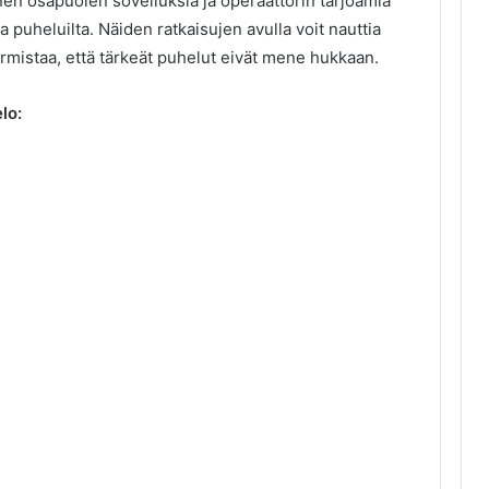
en osapuolen sovelluksia ja operaattorin tarjoamia
lta puheluilta. Näiden ratkaisujen avulla voit nauttia
armistaa, että tärkeät puhelut eivät mene hukkaan.
lo: