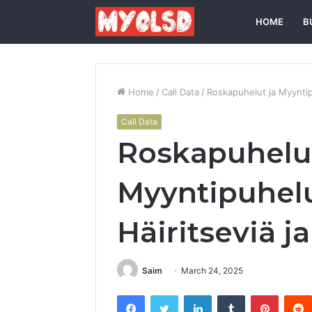
HOME
B
Home
/
Call Data
/
Roskapuhelut ja Myyntipu
Call Data
Roskapuhelut
Myyntipuhelu
Häiritseviä j
Saim
March 24, 2025
Facebook
Twitter
LinkedIn
Tumblr
Pintere