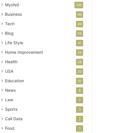
Myolsd
100
Business
99
Tech
89
Blog
55
Life Style
41
Home Improvement
29
Health
28
USA
20
Education
10
News
8
Law
7
Sports
3
Call Data
2
Food
1