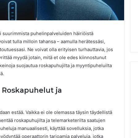
i suurimmista puhelinpalveluiden häiriöistä
ivat tulla milloin tahansa – aamulla herätessäsi,
outuessasi. Ne voivat olla erityisen turhauttavia, jos
yrittää myydä jotain, mitä et ole edes kiinnostunut
einoja suojautua roskapuhujilta ja myyntipuheluilta
ä.
 Roskapuhelut ja
Cheapest
Testosterone?
Here’s
What
daan estää. Vaikka ei ole olemassa täysin täydellistä
That
entää roskapuhujilta ja telemarketerilta saatujen
“Deal”
puheluja manuaalisesti, käyttää sovelluksia, jotka
3 weeks ago
Actually
Cheapest Testosterone?
2026
 hyödyntää operaattorin tarjoamia palveluja, jotka
Costs