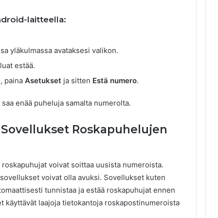
oid-laitteella:
sa yläkulmassa avataksesi valikon.
uat estää.
, paina
Asetukset
ja sitten
Estä numero
.
t saa enää puheluja samalta numerolta.
Sovellukset Roskapuhelujen
 roskapuhujat voivat soittaa uusista numeroista.
vellukset voivat olla avuksi. Sovellukset kuten
tomaattisesti tunnistaa ja estää roskapuhujat ennen
t käyttävät laajoja tietokantoja roskapostinumeroista