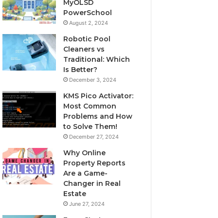
MyOLSD
PowerSchool
August 2, 2024
Robotic Pool
Cleaners vs
Traditional: Which
Is Better?
December 3, 2024
KMS Pico Activator:
Most Common
Problems and How
to Solve Them!
December 27, 2024
Why Online
Property Reports
Are a Game-
Changer in Real
Estate
June 27, 2024