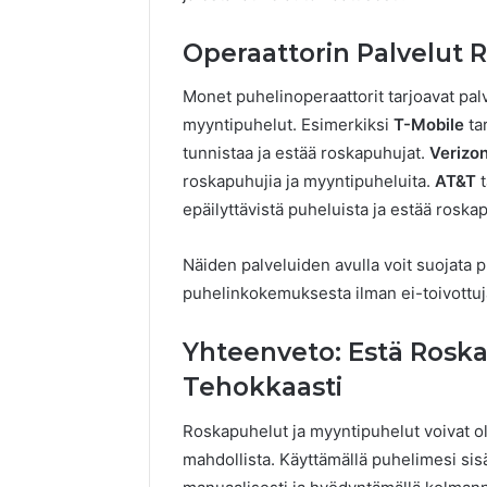
Operaattorin Palvelut 
Monet puhelinoperaattorit tarjoavat palv
myyntipuhelut. Esimerkiksi
T-Mobile
ta
tunnistaa ja estää roskapuhujat.
Verizo
roskapuhujia ja myyntipuheluita.
AT&T
t
epäilyttävistä puheluista ja estää roska
Näiden palveluiden avulla voit suojata p
puhelinkokemuksesta ilman ei-toivottuj
Yhteenveto: Estä Rosk
Tehokkaasti
Roskapuhelut ja myyntipuhelut voivat ol
mahdollista. Käyttämällä puhelimesi si