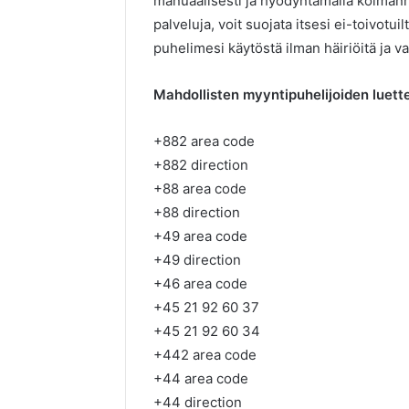
manuaalisesti ja hyödyntämällä kolmann
palveluja, voit suojata itsesi ei-toivotui
puhelimesi käytöstä ilman häiriöitä ja v
Mahdollisten myyntipuhelijoiden luette
+882 area code
+882 direction
+88 area code
+88 direction
+49 area code
+49 direction
+46 area code
+45 21 92 60 37
+45 21 92 60 34
+442 area code
+44 area code
+44 direction