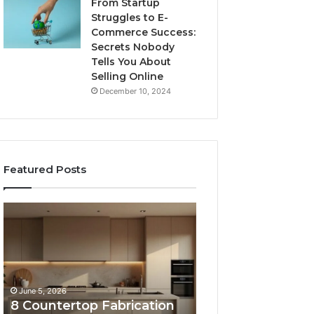
From Startup
Struggles to E-
Commerce Success:
Secrets Nobody
Tells You About
Selling Online
December 10, 2024
Featured Posts
8
Professional
Countertop
Web
Fabrication
Framework
Software
633729070
Options
for
Compared
Online
June 5, 2026
February 16, 2026
Side
Use
8 Countertop Fabrication
Professional We
by