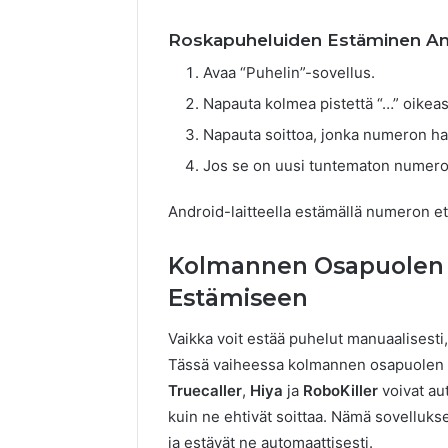
Roskapuheluiden Estäminen Andr
Avaa “Puhelin”-sovellus.
Napauta kolmea pistettä “…” oikeas
Napauta soittoa, jonka numeron hal
Jos se on uusi tuntematon numero
Android-laitteella estämällä numeron e
Kolmannen Osapuolen 
Estämiseen
Vaikka voit estää puhelut manuaalisesti,
Tässä vaiheessa kolmannen osapuolen so
Truecaller
,
Hiya
ja
RoboKiller
voivat au
kuin ne ehtivät soittaa. Nämä sovellukse
ja estävät ne automaattisesti.