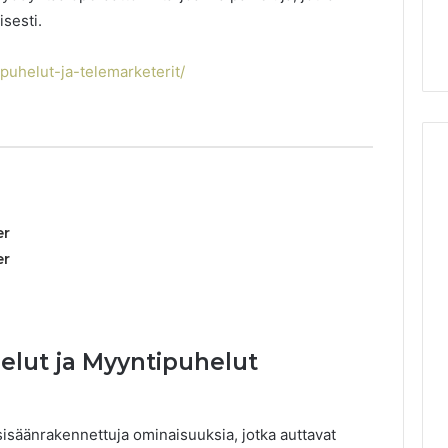
Digital Planning
Here’s What That “Deal”
You
isesti.
1 for Growth
Actually Costs You
apuhelut-ja-telemarketerit/
er
er
elut ja Myyntipuhelut
sisäänrakennettuja ominaisuuksia, jotka auttavat