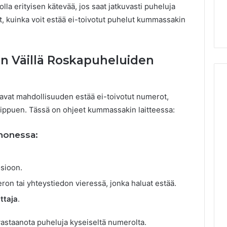
lla erityisen kätevää, jos saat jatkuvasti puheluja
eet, kuinka voit estää ei-toivotut puhelut kummassakin
en Väillä Roskapuheluiden
oavat mahdollisuuden estää ei-toivotut numerot,
 riippuen. Tässä on ohjeet kummassakin laitteessa:
honessa:
osioon.
on tai yhteystiedon vieressä, jonka haluat estää.
ttaja
.
astaanota puheluja kyseiseltä numerolta.