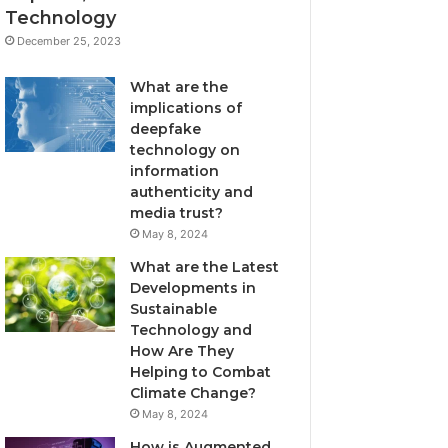
Technology
December 25, 2023
What are the
implications of
deepfake
technology on
information
authenticity and
media trust?
May 8, 2024
What are the Latest
Developments in
Sustainable
Technology and
How Are They
Helping to Combat
Climate Change?
May 8, 2024
How is Augmented