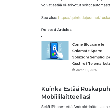
Reliable 
voivat estää ei-toivotut soitot automaatt
69980302
See also:
https://quintedujour.net/rosk
Related Articles
Come Bloccare le
Chiamate Spam:
Soluzioni Semplici p
Gestire i Telemarket
March 12, 2025
Kuinka Estää Roskapuh
Mobiililaitteellasi
Sekä iPhone- että Android-laitteilla on 