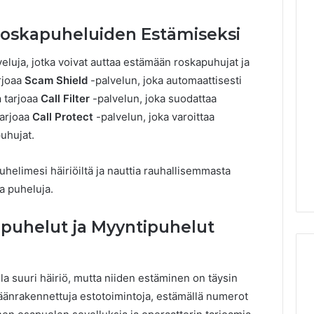
Roskapuheluiden Estämiseksi
eluja, jotka voivat auttaa estämään roskapuhujat ja
rjoaa
Scam Shield
-palvelun, joka automaattisesti
n
tarjoaa
Call Filter
-palvelun, joka suodattaa
arjoaa
Call Protect
-palvelun, joka varoittaa
puhujat.
uhelimesi häiriöiltä ja nauttia rauhallisemmasta
a puheluja.
apuhelut ja Myyntipuhelut
la suuri häiriö, mutta niiden estäminen on täysin
säänrakennettuja estotoimintoja, estämällä numerot