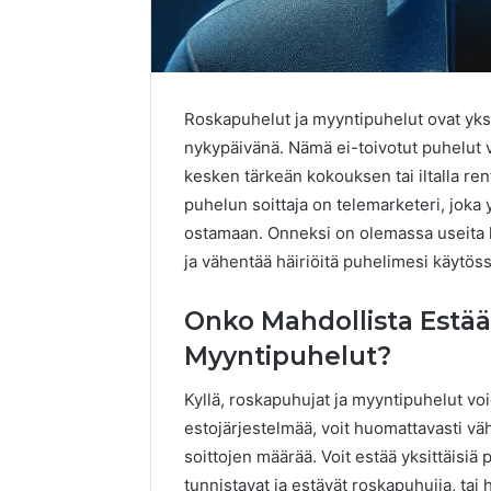
Roskapuhelut ja myyntipuhelut ovat yks
nykypäivänä. Nämä ei-toivotut puhelut vo
kesken tärkeän kokouksen tai iltalla rent
puhelun soittaja on telemarketeri, joka 
ostamaan. Onneksi on olemassa useita k
ja vähentää häiriöitä puhelimesi käytöss
Onko Mahdollista Estää
Reliable
Myyntipuhelut?
Digital
Planning
699803021
Kyllä, roskapuhujat ja myyntipuhelut voi
for
estojärjestelmää, voit huomattavasti väh
Growth
soittojen määrää. Voit estää yksittäisiä 
February 16, 
tunnistavat ja estävät roskapuhujia, tai